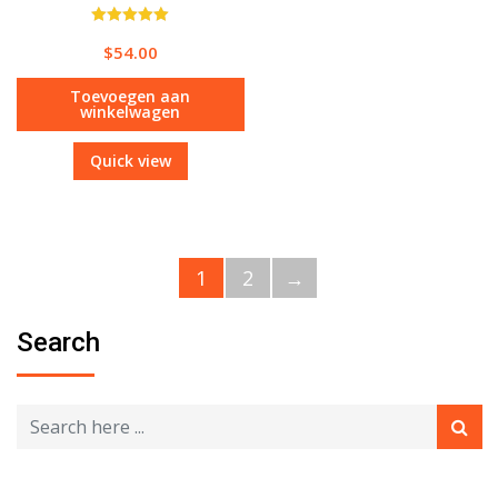
Waardering
$
54.00
5.00
uit 5
Toevoegen aan
winkelwagen
Quick view
1
2
→
Search