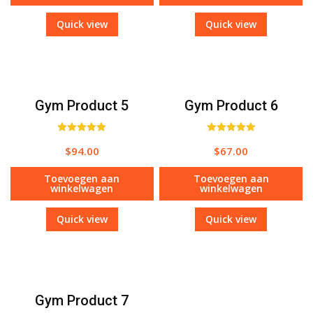
Quick view
Quick view
Gym Product 5
Gym Product 6
Waardering
Waardering
$
94.00
$
67.00
5.00
5.00
uit 5
uit 5
Toevoegen aan
Toevoegen aan
winkelwagen
winkelwagen
Quick view
Quick view
Gym Product 7