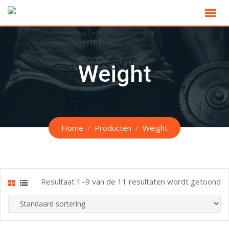
Skip
to
content
Weight
Home
Producten
Weight
Resultaat 1–9 van de 11 resultaten wordt getoond