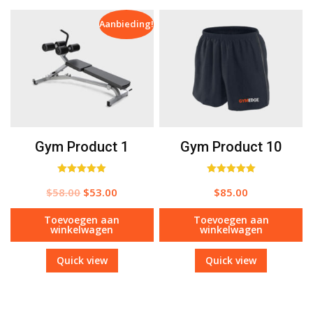
Aanbieding!
Gym Product 1
Gym Product 10
Waardering
Waardering
$
58.00
$
53.00
$
85.00
5.00
5.00
uit 5
uit 5
Toevoegen aan
Toevoegen aan
winkelwagen
winkelwagen
Quick view
Quick view