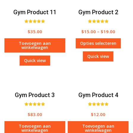
Gym Product 11
Gym Product 2
Waardering
Waardering
$
35.00
$
15.00
–
$
19.00
5.00
5.00
uit 5
uit 5
Toevoegen aan
Opties selecteren
winkelwagen
Quick view
Quick view
Gym Product 3
Gym Product 4
Waardering
Waardering
$
83.00
$
12.00
5.00
5.00
uit 5
uit 5
Toevoegen aan
Toevoegen aan
winkelwagen
winkelwagen